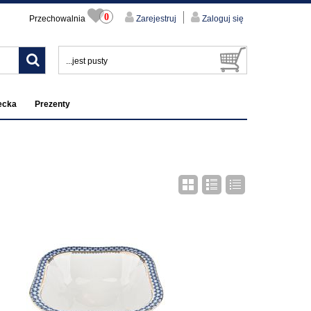
0
Przechowalnia
Zarejestruj
Zaloguj się
...jest pusty
ecka
Prezenty
Zarejestruj