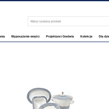
nia
Wyposażenie wnętrz
Projektanci Goebela
Kolekcje
Dla dzi
0
0,00 zł
Koszyk
ść
Wartość