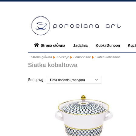
Strona główna
Jadalnia
Kubki Dunoon
Kuch
Strona główna
Kolekcje
Łomonosov
Siatka kobaltowa
Kategorie
Zaloguj się
Ilo
Siatka kobaltowa
Jadalnia
Sortuj wg:
Data dodania (rosnąco)
Kuchnia
Wyposażenie wnętrz
Projektanci Goebela
Kolekcje
Dla dziecka
Prezenty